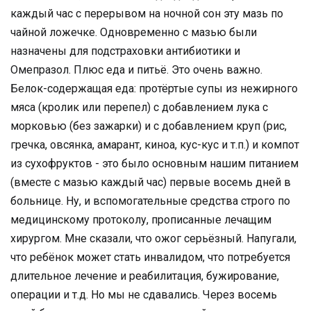
каждый час с перерывом на ночной сон эту мазь по
чайной ложечке. Одновременно с мазью были
назначены для подстраховки антибиотики и
Омепразол. Плюс еда и питьё. Это очень важно.
Белок-содержащая еда: протёртые супы из нежирного
мяса (кролик или перепел) с добавлением лука с
морковью (без зажарки) и с добавлением круп (рис,
гречка, овсянка, амарант, киноа, кус-кус и т.п.) и компот
из сухофруктов - это было основным нашим питанием
(вместе с мазью каждый час) первые восемь дней в
больнице. Ну, и вспомогательные средства строго по
медицинскому протоколу, прописанные лечащим
хирургом. Мне сказали, что ожог серьёзный. Напугали,
что ребёнок может стать инвалидом, что потребуется
длительное лечение и реабилитация, бужирование,
операции и т.д. Но мы не сдавались. Через восемь