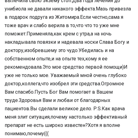
вылечила свою экзему стоп.Два года лечения до
унибиола не давали никакого эффекта.Мазь привезла
в подарок подруга из Житомира.Если честно,сама я
тоже врач и слабо верила в то,что что то уже мне
поможет.Применяла,как крем с утра,а на ночь
накладывала повязки и надевала носки Слава Богу и
доктору,изобревшему это чудо.Убедилась и на
собственном опыте,и на опыте тех,кому я ее
рекомендовала.Это мое средство первой помощи)И
уже не только мое. Уважаемый мной очень глубоко
доктор,коллега,что изобрел эти средства.Огромное
Вам спасибо.Пусть Бог Вам помогает в Вашем
труде.Здоровья Вам и любви от благодарных
пациентов.Вы сделали великое дело. Р.S.Как врача
меня злит ситуация,почему настолько эффективный
препарат не есть широко известен?Хотя я вполне
понимаю,почему(((