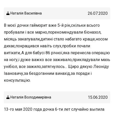
26.07.2020
Наталія Василівна
В моєї дочки гайморит вже 5-й рік,скільки всього
пробували і все марно,порекомендували біоназол,
місяць закапували,дитині стало набагато краще,носом
дихає,покращився навіть слух,пробки почали
витікати,.А для бабусі 86 річної,яка перенесла операцію
на ногу,і дуже важко все заживало,прикладували мазь
унібіол, все зажило,затягнулось... Щиро дякую Леоніду
Івановичу,за бездоганним винахід,за поради і
консультацію.
15.06.2020
Наталія Володимирівна
13-го мая 2020 года дочка 6-ти лет случайно выпила