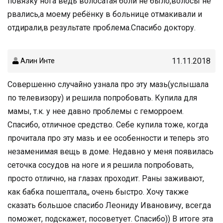
повязку нога ведь волосатая боли не было,волосы не
рвались,а моему ребёнку в больнице отмакивали и
отдирали,в результате проблема.Спасибо доктору.
11.11.2018
Алин Инте
Совершенно случайно узнала про эту мазь(услышала
по телевизору) и решила попробовать. Купила для
мамы, т.к. у нее давно проблемы с геморроем.
Спасибо, отличное средство. Себе купила тоже, когда
прочитала про эту мазь и ее особенности и теперь это
незаменимая вещь в доме. Недавно у меня появилась
сеточка сосудов на ноге и я решила попробовать,
просто отлично, на глазах проходит. Раны заживают,
как бабка пошептала,, очень быстро. Хочу также
сказать большое спасибо Леониду Ивановичу, всегда
поможет, подскажет, посоветует. Спасибо)) В итоге эта