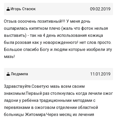
09.02.2019
Игорь Стасюк
Отзыв оооочень позитивный!!! У меня дочь
ошпарилась кипятком плечо (жаль что фоток нельзя
выставить) - так на 4 день использования кожица
была розовая как у новорожденного! нет слов просто.
Большое спасибо Богу и людям которые изобрели эту
мазь!
11.01.2019
Людмила
Здравствуйте.Советую мазь всем своим
знакомым.Первый раз столкнулась когда лечили ожог
ладони у ребёнка традиционными методами с
перевязками в ожоговом отделении областной
больницы Житомира.Через месяц их лечения