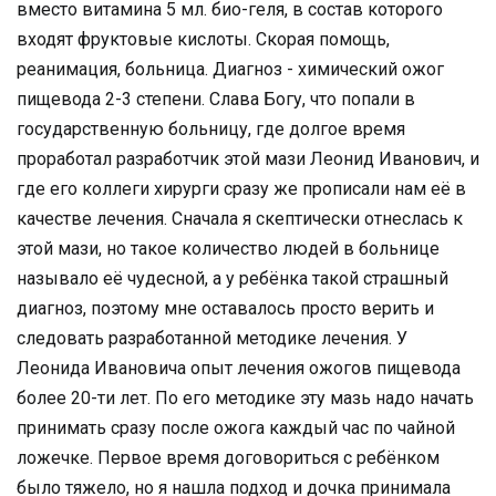
вместо витамина 5 мл. био-геля, в состав которого
входят фруктовые кислоты. Скорая помощь,
реанимация, больница. Диагноз - химический ожог
пищевода 2-3 степени. Слава Богу, что попали в
государственную больницу, где долгое время
проработал разработчик этой мази Леонид Иванович, и
где его коллеги хирурги сразу же прописали нам её в
качестве лечения. Сначала я скептически отнеслась к
этой мази, но такое количество людей в больнице
называло её чудесной, а у ребёнка такой страшный
диагноз, поэтому мне оставалось просто верить и
следовать разработанной методике лечения. У
Леонида Ивановича опыт лечения ожогов пищевода
более 20-ти лет. По его методике эту мазь надо начать
принимать сразу после ожога каждый час по чайной
ложечке. Первое время договориться с ребёнком
было тяжело, но я нашла подход и дочка принимала