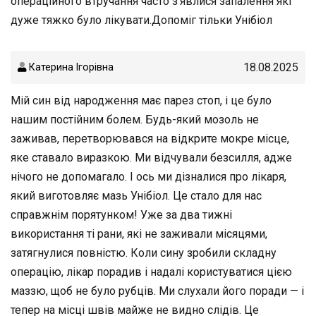
операційного втручання часто з'явлися запалення які
дуже тяжко було лікувати.Допоміг тільки Унібіол
18.08.2025
Катерина Ігорівна
Мій син від народження має парез стоп, і це було
нашим постійним болем. Будь-який мозоль не
заживав, перетворювався на відкрите мокре місце,
яке ставало виразкою. Ми відчували безсилля, адже
нічого не допомагало. І ось ми дізналися про лікаря,
який виготовляє мазь Унібіол. Це стало для нас
справжнім порятунком! Уже за два тижні
використання ті рани, які не заживали місяцями,
затягнулися повністю. Коли сину зробили складну
операцію, лікар порадив і надалі користуватися цією
маззю, щоб не було рубців. Ми слухали його поради — і
тепер на місці швів майже не видно слідів. Це