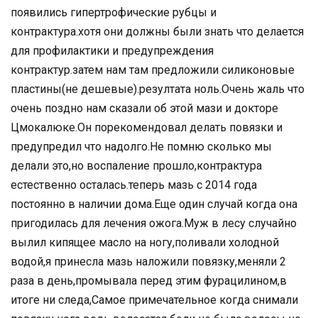
появились гипертрофические рубцы и
контрактура.хотя они должны были знать что делается
для профилактики и предупреждения
контрактур.затем нам там предложили силиконовые
пластины(не дешевые).резултата ноль.Очень жаль что
очень поздно нам сказали об этой мази и докторе
Цмокалюке.Он порекомендовал делать повязки и
предупредил что надолго.Не помню сколько мы
делали это,но воспаление прошло,контрактура
естественно осталась.теперь мазь с 2014 года
постоянно в наличии дома.Еще один случай когда она
пригодилась для лечения ожога.Муж в лесу случайно
вылил кипящее масло на ногу,поливали холодной
водой,я принесла мазь наложили повязку,меняли 2
раза в день,промывала перед этим фурацилином,в
итоге ни следа,Самое примечательное когда снимали