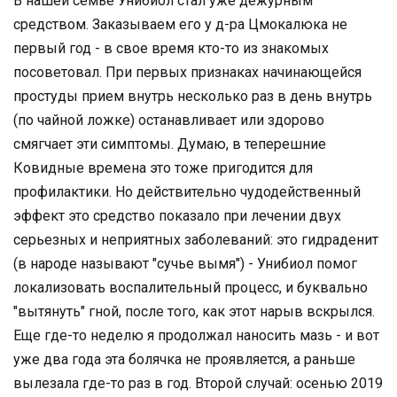
В нашей семье Унибиол стал уже дежурным
средством. Заказываем его у д-ра Цмокалюка не
первый год - в свое время кто-то из знакомых
посоветовал. При первых признаках начинающейся
простуды прием внутрь несколько раз в день внутрь
(по чайной ложке) останавливает или здорово
смягчает эти симптомы. Думаю, в теперешние
Ковидные времена это тоже пригодится для
профилактики. Но действительно чудодейственный
эффект это средство показало при лечении двух
серьезных и неприятных заболеваний: это гидраденит
(в народе называют "сучье вымя") - Унибиол помог
локализовать воспалительный процесс, и буквально
"вытянуть" гной, после того, как этот нарыв вскрылся.
Еще где-то неделю я продолжал наносить мазь - и вот
уже два года эта болячка не проявляется, а раньше
вылезала где-то раз в год. Второй случай: осенью 2019