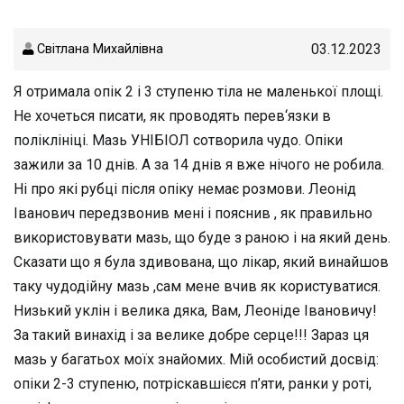
03.12.2023
Світлана Михайлівна
Я отримала опік 2 і 3 ступеню тіла не маленької площі.
Не хочеться писати, як проводять перев‘язки в
поліклініці. Мазь УНІБІОЛ сотворила чудо. Опіки
зажили за 10 днів. А за 14 днів я вже нічого не робила.
Ні про які рубці після опіку немає розмови. Леонід
Іванович передзвонив мені і пояснив , як правильно
використовувати мазь, що буде з раною і на який день.
Сказати що я була здивована, що лікар, який винайшов
таку чудодійну мазь ,сам мене вчив як користуватися.
Низький уклін і велика дяка, Вам, Леоніде Івановичу!
За такий винахід і за велике добре серце!!! Зараз ця
мазь у багатьох моїх знайомих. Мій особистий досвід:
опіки 2-3 ступеню, потріскавшієся п’яти, ранки у роті,