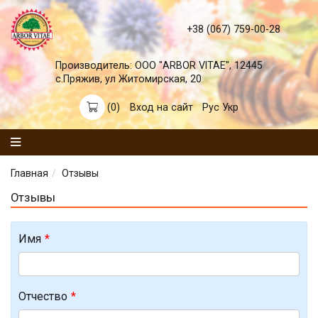
+38 (067) 759-00-28
Унибиол
Список аптек
Производитель: ООО "ARBOR VITAE", 12445
с.Пряжив, ул Житомирская, 20
Бионазол
Представители
(0)
Вход на сайт
Рус
Укр
Купить онлайн
Главная
Отзывы
Отзывы
Имя
Отчество