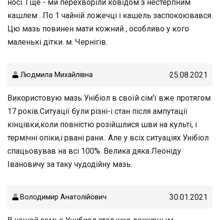
носі. І ще - ми перехворіли ковідом з нестерпним
кашлем . По 1 чайній ложечці і кашель заспокоювався.
Цю мазь повинен мати кожний , особливо у кого
маленькі дітки. м. Чернігів.
25.08.2021
Людмила Михайлівна
Використовую мазь Унібіол в своїй сім'ї вже протягом
17 років.Ситуації були різні-і стан після ампутації
кінцівки,коли повністю розійшлися шви на культі, і
термічні опіки,і рвані рани.. Але у всіх ситуаціях Унібіол
спацьовував на всі 100%. Велика дяка Леоніду
Івановичу за таку чудодійну мазь.
30.01.2021
Володимир Анатолійович