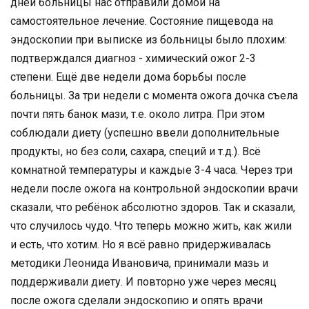
дней больницы нас отправили домой на
самостоятельное лечение. Состояние пищевода на
эндоскопии при выписке из больницы было плохим:
подтверждался диагноз - химический ожог 2-3
степени. Ещё две недели дома борьбы после
больницы. За три недели с момента ожога дочка съела
почти пять банок мази, т.е. около литра. При этом
соблюдали диету (успешно ввели дополнительные
продукты, но без соли, сахара, специй и т.д.). Всё
комнатной температуры и каждые 3-4 часа. Через три
недели после ожога на контрольной эндоскопии врачи
сказали, что ребёнок абсолютно здоров. Так и сказали,
что случилось чудо. Что теперь можно жить, как жили
и есть, что хотим. Но я всё равно придерживалась
методики Леонида Ивановича, принимали мазь и
поддерживали диету. И повторно уже через месяц
после ожога сделали эндоскопию и опять врачи