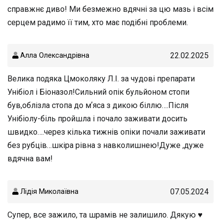
справжнє диво! Ми безмежно вдячні за цю мазь і всім
серцем радимо її тим, хто має подібні проблеми.
22.02.2025
Алла Олександрівна
Велика подяка Цмоколяку Л.І. за чудові препарати
Унібіол і Біоназол!Сильний опік бульйоном стопи
був,облізла стопа до мʼяса з дикою біллю….Після
Унібіолу-біль пройшла і почало заживати досить
швидко….через кілька тижнів опіки почали заживати
без рубців…шкіра рівна з навколишнею!Дуже ,дуже
вдячна вам!
07.05.2024
Лідія Миколаївна
Супер, все зажило, та шрамів не залишило. Дякую ♥️