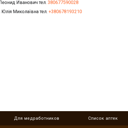
Леонид Иванович тел.
380677590028
 Юлія Миколаївна тел.
+380678193210
Для медработников
Cписок аптек