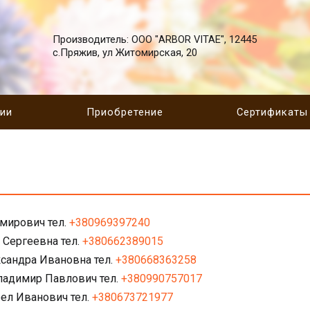
Производитель: ООО "ARBOR VITAE", 12445
с.Пряжив, ул Житомирская, 20
ции
Приобретение
Сертификаты
мирович тел.
+380969397240
 Сергеевна тел.
+380662389015
сандра Ивановна тел.
+380668363258
ладимир Павлович тел.
+380990757017
ел Иванович тел.
+380673721977